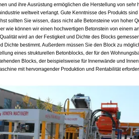
 und ihre Ausrüstung ermöglichen die Herstellung von sehr 
uindustrie weltweit verlangt. Gute Kenntnisse des Produkts sind 
 sollten Sie wissen, dass nicht alle Betonsteine ​​von hoher Qu
ber wie können wir einen hochwertigen Betonstein von einem a
ie Qualität wird an der Festigkeit und Dichte des Blocks gemess
nd Dichte bestimmt. Außerdem müssen Sie den Block zu möglic
tellung eines strukturellen Betonblocks, der für den Wohnungsb
reistehenden Blocks, der beispielsweise für Innenwände und Inn
Maschine mit hervorragender Produktion und Rentabilität erforder