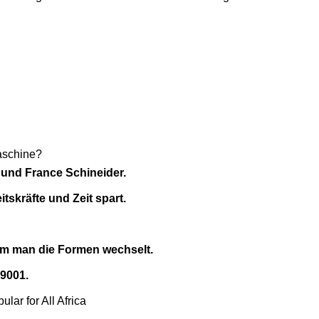
aschine?
und France Schineider.
tskräfte und Zeit spart.
em man die Formen wechselt.
O9001.