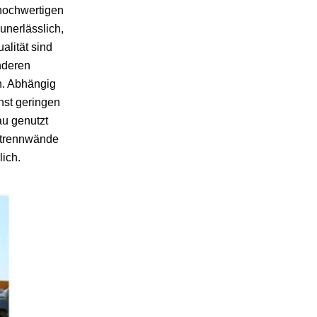
hochwertigen
unerlässlich,
alität sind
nderen
en. Abhängig
hst geringen
au genutzt
entrennwände
lich.