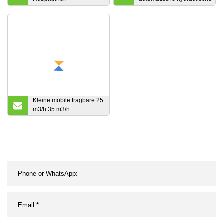
Betonmischer
Blockziegelherstellungsmasch
für die Herstellung von Blöcke
Kleine mobile tragbare 25
m3/h 35 m3/h
Betonmischanlage