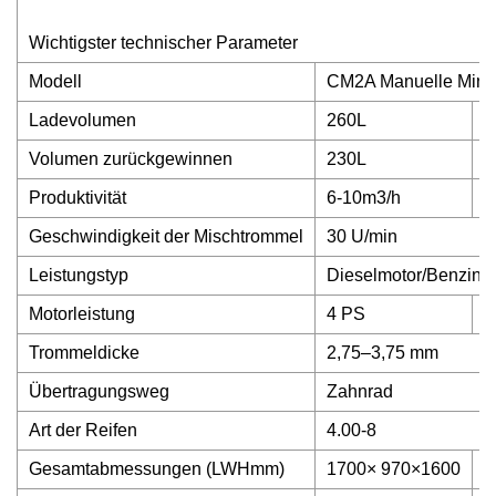
Wichtigster technischer Parameter
Modell
CM2A Manuelle Mini
Ladevolumen
260L
3
Volumen zurückgewinnen
230L
2
Produktivität
6-10m3/h
8
Geschwindigkeit der Mischtrommel
30 U/min
Leistungstyp
Dieselmotor/Benzinmo
Motorleistung
4 PS
6
Trommeldicke
2,75–3,75 mm
Übertragungsweg
Zahnrad
Art der Reifen
4.00-8
Gesamtabmessungen (LWHmm)
1700× 970×1600
1